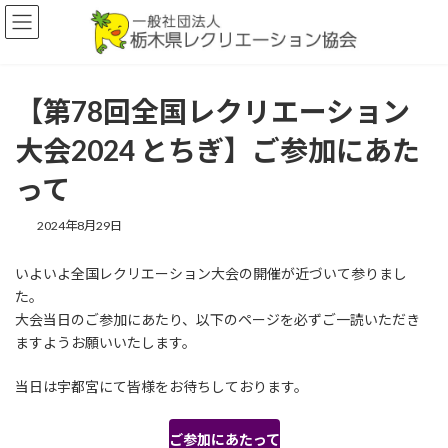
コ
ナ
ン
ビ
テ
ゲ
ン
ー
ツ
シ
【第78回全国レクリエーション
へ
ョ
ス
ン
大会2024 とちぎ】ご参加にあた
キ
に
ッ
移
って
プ
動
2024年8月29日
いよいよ全国レクリエーション大会の開催が近づいて参りまし
た。
大会当日のご参加にあたり、以下のページを必ずご一読いただき
ますようお願いいたします。
当日は宇都宮にて皆様をお待ちしております。
ご参加にあたって