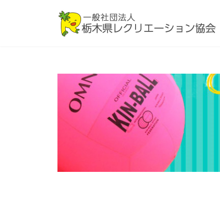
コ
ナ
ン
ビ
テ
ゲ
ン
ー
ツ
シ
へ
ョ
ス
ン
キ
に
ッ
移
プ
動