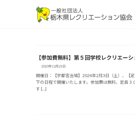
コ
ナ
ン
ビ
テ
ゲ
ン
ー
ツ
シ
へ
ョ
ス
ン
キ
に
【参加費無料】第５回学校レクリエーシ
ッ
移
2023年12月21日
プ
動
開催日：【宇都宮会場】2024年2月3日（土）、【
下の日程で開催いたします。参加費は無料、定員３
す […]